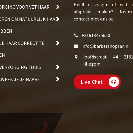
Heeft u vragen of wilt 
ORGING VOOR VET HAAR
afspraak maken? Nee
contact met ons op
EREN OM NATUURLIJK HAAR
EBBEN
+31618475650
 JE HAAR CORRECT TE
info@barbershopsan.nl
EN
Hoofdstraat 44 21
Hillegom
VERZORGING THUIS
KWEEK JE JE HAAR?
Live Chat