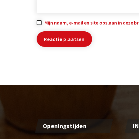
Mijn naam, e-mail en site opslaan in deze b
Openingstijden
I