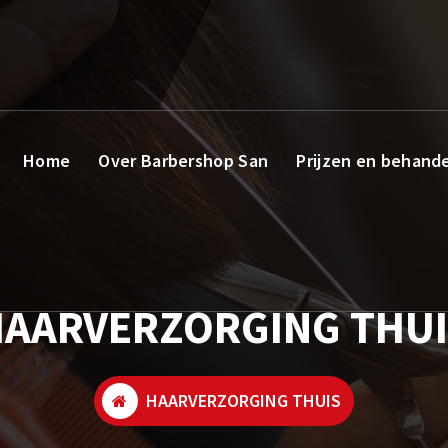
Home
Over Barbershop San
Prijzen en behand
AARVERZORGING THU
HAARVERZORGING THUIS