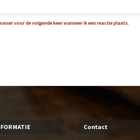
rowser voor de volgende keer wanneer ik een reactie plaats.
NFORMATIE
Contact